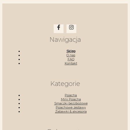
Nawigacja
Sklep
O nas
FAQ
Kontakt
Kategorie
Psiacha
Mini Psiacha
Smaczki bezzbożowe
Psiachowe zestawy
Zabawki & akcesoria