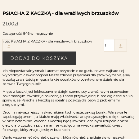
PSIACHA Z KACZKĄ • dla wrażliwych brzuszków
21.00
zł
Dostępność:
846 w magazynie
ilość PSIACHA Z KACZKĄ • dla wrażliwych brzuszków
-
+
DODAJ DO KOSZYKA
Ich niepowtarzalny smak i aromat przypadnie do gustu nawet najbardziej
wybrednym czworonogom! Nasze zdrowe przysmaki dla psów wyróżniają się
wysoką zawartością mięsa, a także dodatków o pozytywnym działaniu dla
zdrowia Twojego pupila.
Mięso z kaczki jest lekkostrawne, dzięki czemu psy z wrażliwym przewodem
pokarmowym również je pokochają. Łatwo przyswajalne, hipoalergiczne białko
sprawia, że Psiacha z kaczką są idealną pozycją dla psów z problemami
alergicznymi.
Drugim najważniejszym składnikiem tych ciasteczek są buraki. Warzywa te
zapobiegają anemii, a ktakże mają właściwości antyoksydacyjne dzięki zawartej
w nich betaminie. Psiacha z kaczką będą również idealnym uzupełnieniem
diety dla przyszłych psich mam ze względu na wysoką zawartość kwasu
foliowego, który znajduje się w burakach.
Warto wspomnieć również o szałwii, która również znajduje się w naszych