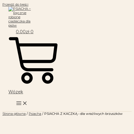
Przejdź do treści
0.00
zł
0
Wózek
Strona główna
/
Psiacha
/ PSIACHA Z KACZKĄ • dla wrażliwych brzuszków