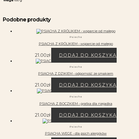
Waga
100 g
Podobne produkty
Psiacha
PSIACHA Z KRÓLIKIEM • wsparcie od małego
21.00
zł
DODAJ DO KOSZYKA
Psiacha
PSIACHA Z DZIKIEM • odporność ze smakiem
21.00
zł
DODAJ DO KOSZYKA
Psiacha
PSIACHA Z BOCZKIEM • gratka dla niejadka
21.00
zł
DODAJ DO KOSZYKA
Psiacha
PSIACHA WEGE • dla psich alergików