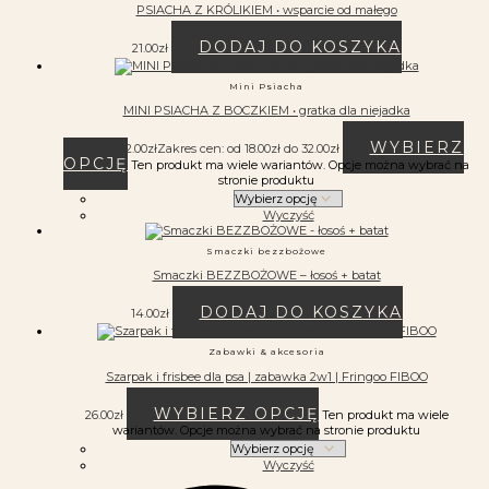
PSIACHA Z KRÓLIKIEM • wsparcie od małego
DODAJ DO KOSZYKA
21.00
zł
Mini Psiacha
MINI PSIACHA Z BOCZKIEM • gratka dla niejadka
WYBIERZ
18.00
zł
–
32.00
zł
Zakres cen: od 18.00zł do 32.00zł
OPCJĘ
Ten produkt ma wiele wariantów. Opcje można wybrać na
stronie produktu
Wyczyść
Smaczki bezzbożowe
Smaczki BEZZBOŻOWE – łosoś + batat
DODAJ DO KOSZYKA
14.00
zł
Zabawki & akcesoria
Szarpak i frisbee dla psa | zabawka 2w1 | Fringoo FIBOO
WYBIERZ OPCJĘ
26.00
zł
Ten produkt ma wiele
wariantów. Opcje można wybrać na stronie produktu
Wyczyść