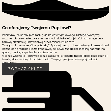
Co oferujemy Twojemu Pupilowi?
Wierzymy, że każdy pies zasługuje na coś wyjątkowego. Dlatego tworzymy
ręcznie robione ciasteczka z naturalnych składników jakości human grade –
zdrową przekąskę i prawdziwą przyjemność w jednym.
Twój pupil ma szczególne potrzeby? Spróbuj naszych bezzbożowych smaczków!
Różnorodne rodzaje i kształty sprawią, że łatwo znajdziesz idealną nagrodę na
spacer, trening czy chwilę rozpieszczania.
A to nie wszystko – sprawdź także zabawki i akcesoria marki Fiboo, bezpieczne i
trwałe, które wniosą do codzienności Twojego psa jeszcze więcej radości i
aktywności.
ZOBACZ SKLEP