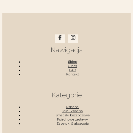
Nawigacja
Sklep
O nas
FAQ
Kontakt
Kategorie
Psiacha
Mini Psiacha
Smaczki bezzbożowe
Psiachowe zestawy
Zabawki & akcesoria