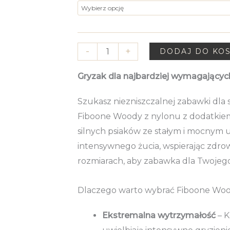
zabawka
do
dla
32.00zł
silnych
psów
-
+
DODAJ DO KO
|
Gryzak dla najbardziej wymagających
Fiboone
Woody
Szukasz niezniszczalnej zabawki dla 
FIBOO
Fiboone Woody z nylonu z dodatkiem
silnych psiaków ze stałym i mocnym 
intensywnego żucia, wspierając zdrow
rozmiarach, aby zabawka dla Twojego 
Dlaczego warto wybrać Fiboone Wo
Ekstremalna wytrzymałość
– K