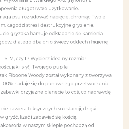
ie. Wykonana z twardego PA6 (nylonu) z
apewnia długotrwałe użytkowanie.
aga psu rozładować napięcie, chroniąc Twoje
. Łagodzi stres i destrukcyjne gryzienie.
ucie gryzaka hamuje odkładanie się kamienia
ębów, dlatego dba on o świeży oddech i higienę
– S, M, czy L? Wybierz idealny rozmiar
ci, jak i siły!) Twojego pupila.
zak Fiboone Woody został wykonany z tworzywa
 100% nadaje się do ponownego przetworzenia.
 zabawki przyjazne planecie to coś, co naprawdę
nie zawiera toksycznych substancji, dzięki
ryźć, lizać i zabawiać się kością.
i akcesoria w naszym sklepie pochodzą od