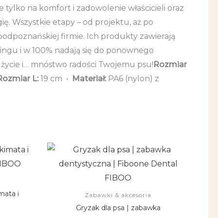
ie tylko na komfort i zadowolenie właścicieli oraz
gię. Wszystkie etapy – od projektu, aż po
podpoznańskiej firmie. Ich produkty zawierają
ingu i w 100% nadają się do ponownego
 życie i… mnóstwo radości Twojemu psu!
Rozmiar
Rozmiar L:
19 cm •
Materiał:
PA6 (nylon) z
Ten
produkt
ma
wiele
mata i
Zabawki & akcesoria
wariantów.
FIBOO
Gryzak dla psa | zabawka