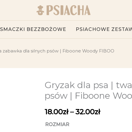
SMACZKI BEZZBOŻOWE
PSIACHOWE ZESTA
rda zabawka dla silnych psów | Fiboone Woody FIBOO
Gryzak dla psa | tw
ilość
Zakres
Gryzak
psów | Fiboone Wo
cen:
dla
psa
18.00
zł
–
32.00
zł
od
|
18.00zł
ROZMIAR
twarda