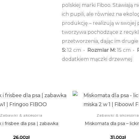
polskiej marki Fiboo. Stawiają n
ich pupili, ale również na ekolo
produkcję – realizują w swojej 
tworzywa pochodzące z recykl
przetworzenia, dając im drugie
S:
12 cm •
Rozmiar M:
15 cm •
dodatkiem mączki drzewnej
Ten
produkt
ma
Zabawki & akcesoria
Zabawki & akcesoria
wiele
 i frisbee dla psa | zabawka
Miskomata dla psa – licki
wariantów.
2w1 | Fringoo FIBOO
miska 2 w 1 | Fiboowl 
26.00
zł
31.00
zł