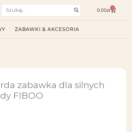
Search
0
W
0.00
zł
for:
ó
z
e
WY
ZABAWKI & AKCESORIA
k
arda zabawka dla silnych
ody FIBOO