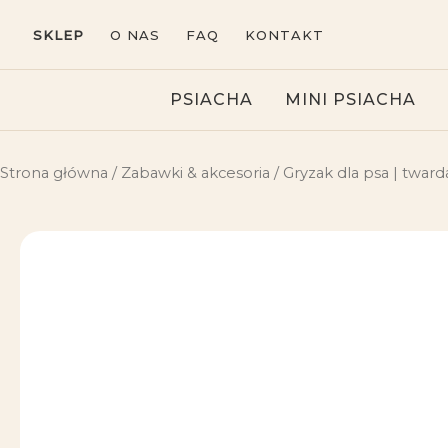
Przejdź
SKLEP
O NAS
FAQ
KONTAKT
do
treści
PSIACHA
MINI PSIACHA
Strona główna
/
Zabawki & akcesoria
/ Gryzak dla psa | twa