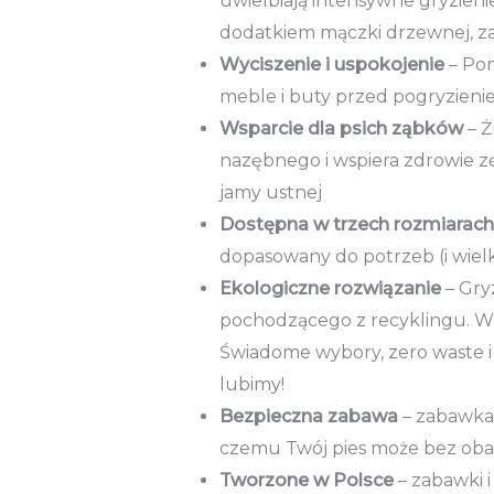
uwielbiają intensywne gryzien
dodatkiem mączki drzewnej, z
Wyciszenie i uspokojenie
– Pom
meble i buty przed pogryzieniem
Wsparcie dla psich ząbków
– Ż
nazębnego i wspiera zdrowie z
jamy ustnej
Dostępna w trzech rozmiarach
dopasowany do potrzeb (i wielkoś
Ekologiczne rozwiązanie
– Gry
pochodzącego z recyklingu. W
Świadome wybory, zero waste i
lubimy!
Bezpieczna zabawa
– zabawka 
czemu Twój pies może bez obaw g
Tworzone w Polsce
– zabawki 