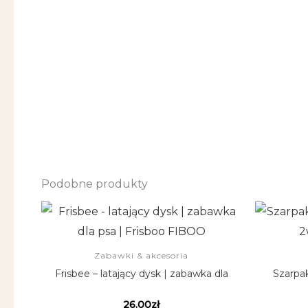
Podobne produkty
Ten
produkt
ma
Zabawki & akcesoria
wiele
Frisbee – latający dysk | zabawka dla
Szarpak
wariantów.
psa | Frisboo FIBOO
26.00
zł