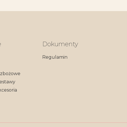
e
Dokumenty
Regulamin
zzbożowe
zestawy
kcesoria